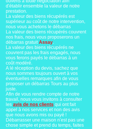
ouverts à toute négociation afin
d'établir ensemble la valeur de notre
prestation.
La valeur des biens récupérés est
supérieur au coût de notre intervention,
nous vous achetons le débarras
La valeur des biens récupérés couvrent
nos frais, nous vous proposerons un
débarras gratuit
Assay
.
La valeur des biens récupérés ne
couvrent pas les frais engagés, nous
vous ferons payés le débarras à un
coût modéré.
A lé réception du devis, sachez que
nous sommes toujours ouvert à vos
éventuelles remarques afin de vous
proposer un débarras Tours au plus
juste.
Afin de vous rendre compte de notre
travail, nous vous invitons à consulter
les
avis de nos clients
qui ont fait
appel à nos services et non des avis
que nous avons mis ou payé !
Débarrasser une maison n'est pas une
chose simple et prend du temps, faites