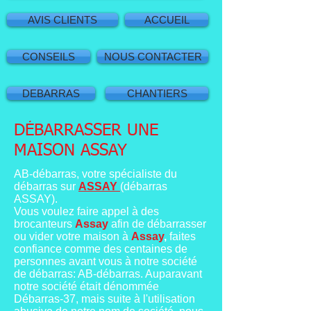
AVIS CLIENTS
ACCUEIL
CONSEILS
NOUS CONTACTER
DEBARRAS
CHANTIERS
DÉBARRASSER UNE
MAISON ASSAY
AB-débarras, votre spécialiste du
débarras sur
ASSAY
(débarras
ASSAY).
Vous voulez faire appel à des
brocanteurs
Assay
afin de débarrasser
ou vider votre maison à
Assay
,
faites
confiance comme des centaines de
personnes avant vous à notre société
de débarras: AB-débarras. Auparavant
notre société était dénommée
Débarras-37, mais suite à l'utilisation