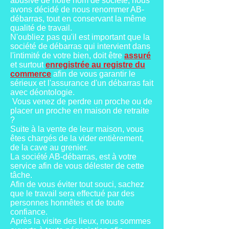
abusive de notre nom de société, nous
avons décidé de nous renommer AB-
débarras, tout en conservant la même
qualité de travail.
N'oubliez pas qu'il est important que la
société de débarras qui intervient dans
l'intimité de votre bien, doit être
assuré
et surtout
enregistrée au registre du
commerce
afin de vous garantir le
sérieux et l'assurance d'un débarras fait
avec déontologie.
Vous venez de perdre un proche ou de
placer un proche en maison de retraite
?
Suite à la vente de leur maison, vous
êtes chargés de la vider entièrement,
de la cave au grenier.
La société AB-débarras, est à votre
service afin de vous délester de cette
tâche.
Afin de vous éviter tout souci, sachez
que le travail sera effectué par des
personnes honnêtes et de toute
confiance.
Après la visite des lieux, nous sommes