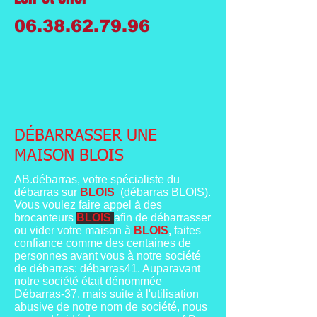
06.38.62.79.96
DÉBARRASSER UNE
MAISON BLOIS
AB.débarras, votre spécialiste du
débarras sur
BLOIS
(débarras BLOIS).
Vous voulez faire appel à des
brocanteurs
BLOIS
afin de débarrasser
ou vider votre maison à
BLOIS
,
faites
confiance comme des centaines de
personnes avant vous à notre société
de débarras: débarras41. Auparavant
notre société était dénommée
Débarras-37, mais suite à l'utilisation
abusive de notre nom de société, nous