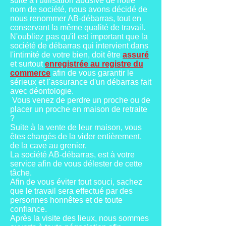
suite à l'utilisation abusive de notre
nom de société, nous avons décidé de
nous renommer AB-débarras, tout en
conservant la même qualité de travail.
N'oubliez pas qu'il est important que la
société de débarras qui intervient dans
l'intimité de votre bien, doit être
assuré
et surtout
enregistrée au registre du
commerce
afin de vous garantir le
sérieux et l'assurance d'un débarras fait
avec déontologie.
Vous venez de perdre un proche ou de
placer un proche en maison de retraite
?
Suite à la vente de leur maison, vous
êtes chargés de la vider entièrement,
de la cave au grenier.
La société AB-débarras, est à votre
service afin de vous délester de cette
tâche.
Afin de vous éviter tout souci, sachez
que le travail sera effectué par des
personnes honnêtes et de toute
confiance.
Après la visite des lieux, nous sommes