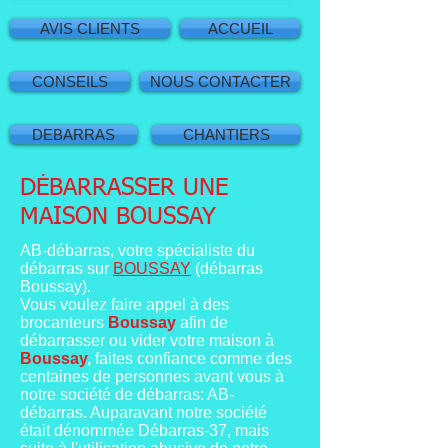
AVIS CLIENTS
ACCUEIL
CONSEILS
NOUS CONTACTER
DEBARRAS
CHANTIERS
DÉBARRASSER
UNE
MAISON BOUSSAY
AB-débarras, votre spécialiste du
débarras sur
BOUSSAY
(débarras
Boussay).
Vous voulez faire appel à des
brocanteurs
Boussay
afin de
débarrasser ou vider votre maison à
Boussay
,
faites confiance comme des
centaines de personnes avant vous à
notre société de débarras: AB-
débarras. Auparavant notre société
était dénommée Débarras-37, mais