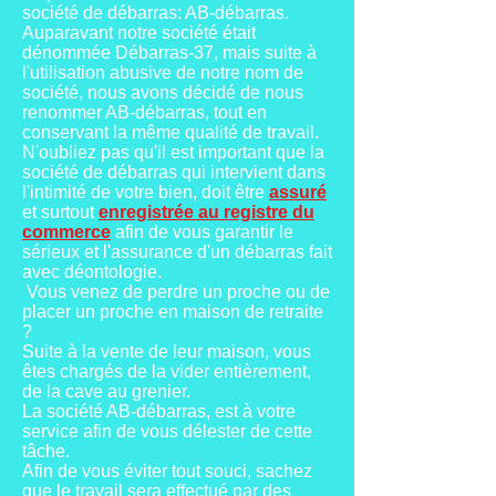
société de débarras: AB-débarras.
Auparavant notre société était
dénommée Débarras-37, mais suite à
l'utilisation abusive de notre nom de
société, nous avons décidé de nous
renommer AB-débarras, tout en
conservant la même qualité de travail.
N'oubliez pas qu'il est important que la
société de débarras qui intervient dans
l'intimité de votre bien, doit être
assuré
et surtout
enregistrée au registre du
commerce
afin de vous garantir le
sérieux et l'assurance d'un débarras fait
avec déontologie.
Vous venez de perdre un proche ou de
placer un proche en maison de retraite
?
Suite à la vente de leur maison, vous
êtes chargés de la vider entièrement,
de la cave au grenier.
La société AB-débarras, est à votre
service afin de vous délester de cette
tâche.
Afin de vous éviter tout souci, sachez
que le travail sera effectué par des