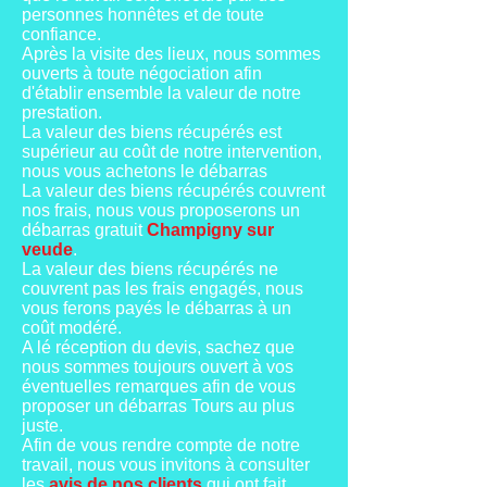
personnes honnêtes et de toute
confiance.
Après la visite des lieux, nous sommes
ouverts à toute négociation afin
d'établir ensemble la valeur de notre
prestation.
La valeur des biens récupérés est
supérieur au coût de notre intervention,
nous vous achetons le débarras
La valeur des biens récupérés couvrent
nos frais, nous vous proposerons un
débarras gratuit
Champigny sur
veude
.
La valeur des biens récupérés ne
couvrent pas les frais engagés, nous
vous ferons payés le débarras à un
coût modéré.
A lé réception du devis, sachez que
nous sommes toujours ouvert à vos
éventuelles remarques afin de vous
proposer un débarras Tours au plus
juste.
Afin de vous rendre compte de notre
travail, nous vous invitons à consulter
les
avis de nos clients
qui ont fait