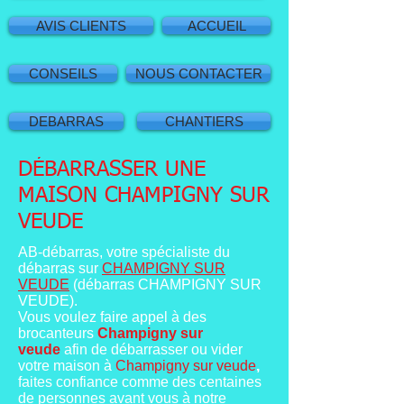
AVIS CLIENTS
ACCUEIL
CONSEILS
NOUS CONTACTER
DEBARRAS
CHANTIERS
DÉBARRASSER
UNE
MAISON CHAMPIGNY SUR
VEUDE
AB-débarras, votre spécialiste du
débarras sur
CHAMPIGNY SUR
VEUDE
(débarras CHAMPIGNY SUR
VEUDE).
Vous voulez faire appel à des
brocanteurs
Champigny sur
veude
afin de débarrasser ou vider
votre maison à
Champigny sur veude
,
faites confiance comme des centaines
de personnes avant vous à notre