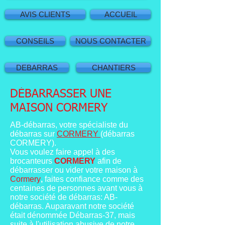
AVIS CLIENTS
ACCUEIL
CONSEILS
NOUS CONTACTER
DEBARRAS
CHANTIERS
DÉBARRASSER UNE
MAISON CORMERY
AB-débarras, votre spécialiste du
débarras sur
CORMERY
(débarras
CORMERY).
Vous voulez faire appel à des
brocanteurs
CORMERY
afin de
débarrasser ou vider votre maison à
Cormery
,
faites confiance comme des
centaines de personnes avant vous à
notre société de débarras: AB-
débarras. Auparavant notre société
était dénommée Débarras-37, mais
suite à l'utilisation abusive de notre