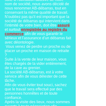
nom de société, nous avons décidé de
nous renommer AB-débarras, tout en
conservant la même qualité de travail.
N'oubliez pas qu'il est important que la
société de débarras qui intervient dans
l'intimité de votre bien, doit être
assuré
et surtout
enregistrée au registre du
commerce
afin de vous garantir le
sérieux et l'assurance d'un débarras fait
avec déontologie.
Vous venez de perdre un proche ou de
placer un proche en maison de retraite
?
Suite à la vente de leur maison, vous
êtes chargés de la vider entièrement,
de la cave au grenier.
La société AB-débarras, est à votre
service afin de vous délester de cette
tâche.
Afin de vous éviter tout souci, sachez
que le travail sera effectué par des
personnes honnêtes et de toute
confiance.
Après la visite des lieux, nous sommes