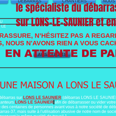
S
DEBARRAS
CHANTIERS
NOUS
le spécialiste du débarr
sur LONS-LE-SAUNIER et e
OU
 LE
RASSURE, N’HÉSITEZ PAS A REGAR
, NOUS N'AVONS RIEN A VOUS CAC
EN ATTENTE DE P
AVIS CLIENTS
UNE MAISON A LONS LE SA
 débarras sur
LONS LE SAUNIER
(débarras LONS LE SAUNIE
canteurs
LONS LE SAUNIER
afin de débarrasser ou vider votr
 des centaines de personnes avant vous à notre société de déb
rras-37, mais suite à l'utilisation abusive de notre nom de soc