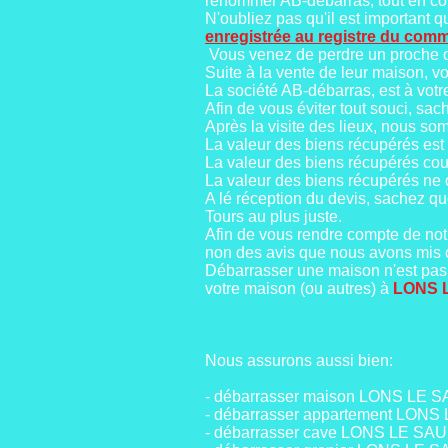
renommer AB-débarras, tout en con
N'oubliez pas qu'il est important qu
enregistrée au registre du com
Vous venez de perdre un proche ou
Suite à la vente de leur maison, v
La société AB-débarras, est à votre
Afin de vous éviter tout souci, sa
Après la visite des lieux, nous som
La valeur des biens récupérés est 
La valeur des biens récupérés cou
La valeur des biens récupérés ne 
A lé réception du devis, sachez q
Tours au plus juste.
Afin de vous rendre compte de notr
non des avis que nous avons mis 
Débarrasser une maison n'est pas 
votre maison (ou autres) à
LONS 
Nous assurons aussi bien:
- débarrasser maison LONS LE 
- débarrasser appartement LON
- débarrasser cave LONS LE SA