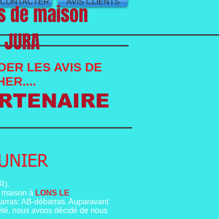
 CONTACTER
AVIS CLIENTS
as de maison
n JURA
DER LES AVIS DE
HER....
ARTENAIRE
UNIER
R).
e maison à
LONS LE
arras: AB-débarras. Auparavant
iété, nous avons décidé de nous