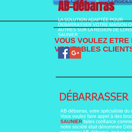
AB-débarras
ACCUEIL
CONSEIL
LA SOLUTION ADAPTÉE POUR
DEBARRASSER VOTRE MAISON 
AUTRES SUR LA REGION DE LONS
SAUNIER
VOUS VOULEZ ETRE 
VERITABLES CLIENTS
DÉBARRASSER 
AB-débarras, votre spécialiste du
Vous voulez faire appel à des bro
SAUNIER
faites confiance comme
notre société était dénommée Déba