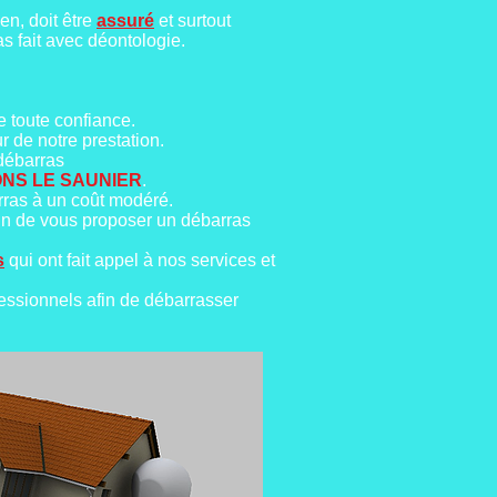
en, doit être
assuré
et surtout
as fait avec déontologie.
e toute confiance.
r de notre prestation.
 débarras
NS LE SAUNIER
.
rras à un coût modéré.
in de vous proposer un débarras
s
qui ont fait appel à nos services et
essionnels afin de débarrasser