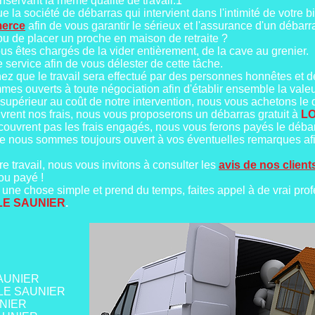
servant la même qualité de travail.1
e la société de débarras qui intervient dans l'intimité de votre bi
merce
afin de vous garantir le sérieux et l'assurance d'un débarr
 de placer un proche en maison de retraite ?
ous êtes chargés de la vider entièrement, de la cave au grenier.
 service afin de vous délester de cette tâche.
chez que le travail sera effectué par des personnes honnêtes et d
mes ouverts à toute négociation afin d'établir ensemble la valeu
supérieur au coût de notre intervention, nous vous achetons le
vrent nos frais, nous vous proposerons un débarras gratuit à
LO
couvrent pas les frais engagés, nous vous ferons payés le déba
ue nous sommes toujours ouvert à vos éventuelles remarques af
e travail, nous vous invitons à consulter les
avis de nos client
ou payé !
une chose simple et prend du temps, faites appel à de vrai prof
LE SAUNIER
.
SAUNIER
S LE SAUNIER
UNIER