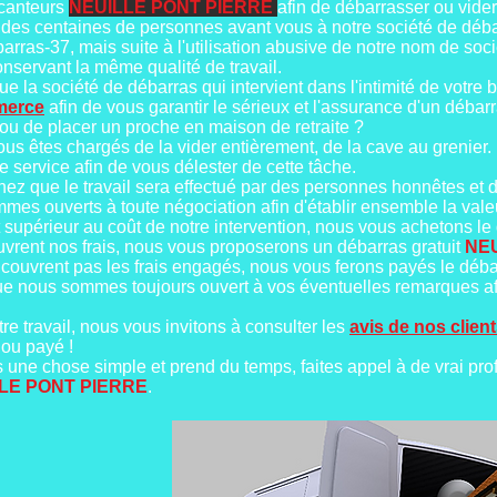
ocanteurs
NEUILLE PONT PIERRE
afin de débarrasser ou vide
des centaines de personnes avant vous à notre société de déb
rras-37, mais suite à l'utilisation abusive de notre nom de so
nservant la même qualité de travail.
ue la société de débarras qui intervient dans l'intimité de votre b
mmerce
afin de vous garantir le sérieux et l'assurance d'un débarr
u de placer un proche en maison de retraite ?
ous êtes chargés de la vider entièrement, de la cave au grenier.
e service afin de vous délester de cette tâche.
chez que le travail sera effectué par des personnes honnêtes et 
mmes ouverts à toute négociation afin d'établir ensemble la valeu
 supérieur au coût de notre intervention, nous vous achetons le
vrent nos frais, nous vous proposerons un débarras gratuit
NE
couvrent pas les frais engagés, nous vous ferons payés le déb
que nous sommes toujours ouvert à vos éventuelles remarques a
e travail, nous vous invitons à consulter les
avis de nos clien
 ou payé !
une chose simple et prend du temps, faites appel à de vrai pro
LE PONT PIERRE
.