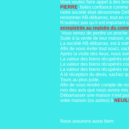
Vous voulez faire appel à des br
PIERRE
,
faites confiance comme 
notre société était dénommée Déba
renommer AB-débarras, tout en co
N'oubliez pas qu'il est important q
enregistrée au registre du co
Vous venez de perdre un proche o
Suite à la vente de leur maison, v
La société AB-débarras, est à votr
Afin de vous éviter tout souci, sa
Après la visite des lieux, nous so
La valeur des biens récupérés est
La valeur des biens récupérés cou
La valeur des biens récupérés ne 
A lé réception du devis, sachez 
Tours au plus juste.
Afin de vous rendre compte de notr
non des avis que nous avons mis
Débarrasser une maison n'est pas 
votre maison (ou autres) à
NEUIL
Nous assurons aussi bien: