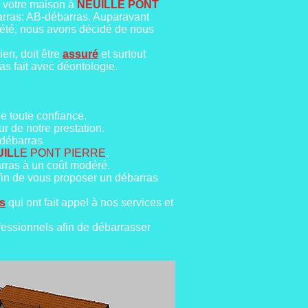
r votre maison à
NEUILLE PONT
arras: AB-débarras. Auparavant
ciété, nous avons décidé de nous
ien, doit être
assuré
et surtout
as fait avec déontologie.
de toute confiance.
r de notre prestation.
 débarras
UIL
LE PONT PIERRE
.
arras à un coût modéré.
fin de vous proposer un débarras
ts
qui ont fait appel à nos services et
fessionnels afin de débarrasser