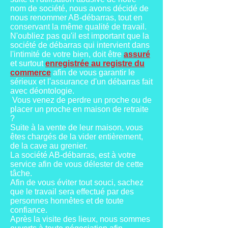
nom de société, nous avons décidé de
nous renommer AB-débarras, tout en
conservant la même qualité de travail.
N'oubliez pas qu'il est important que la
société de débarras qui intervient dans
l'intimité de votre bien, doit être
assuré
et surtout
enregistrée au registre du
commerce
afin de vous garantir le
sérieux et l'assurance d'un débarras fait
avec déontologie.
Vous venez de perdre un proche ou de
placer un proche en maison de retraite
?
Suite à la vente de leur maison, vous
êtes chargés de la vider entièrement,
de la cave au grenier.
La société AB-débarras, est à votre
service afin de vous délester de cette
tâche.
Afin de vous éviter tout souci, sachez
que le travail sera effectué par des
personnes honnêtes et de toute
confiance.
Après la visite des lieux, nous sommes