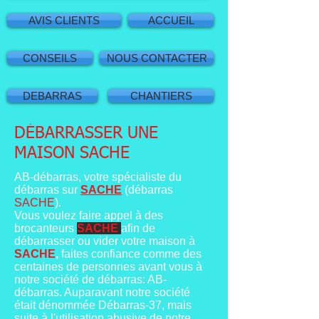
AVIS CLIENTS
ACCUEIL
CONSEILS
NOUS CONTACTER
DEBARRAS
CHANTIERS
DÉBARRASSER UNE
MAISON SACHE
AB-débarras, votre spécialiste du
débarras sur
SACHE
(débarras
SACHE
).
Vous voulez faire appel à des
brocanteurs
SACHE
afin de
débarrasser ou vider votre maison à
SACHE
,
faites confiance comme des
centaines de personnes avant vous à
notre société de débarras: AB-
débarras. Auparavant notre société
était dénommée Débarras-37, mais
suite à l'utilisation abusive de notre