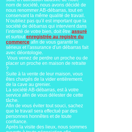
nom de société, nous avons décidé de
nous renommer AB-débarras, tout en
conservant la même qualité de travail.
N'oubliez pas qu'il est important que la
société de débarras qui intervient dans
l'intimité de votre bien, doit être
assuré
et surtout
enregistrée au registre du
commerce
afin de vous garantir le
sérieux et l'assurance d'un débarras fait
avec déontologie.
Vous venez de perdre un proche ou de
placer un proche en maison de retraite
?
Suite à la vente de leur maison, vous
êtes chargés de la vider entièrement,
de la cave au grenier.
La société AB-débarras, est à votre
service afin de vous délester de cette
tâche.
Afin de vous éviter tout souci, sachez
que le travail sera effectué par des
personnes honnêtes et de toute
confiance.
Après la visite des lieux, nous sommes