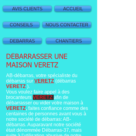
AVIS CLIENTS
ACCUEIL
CONSEILS
NOUS CONTACTER
DEBARRAS
CHANTIERS
DÉBARRASSER UNE
MAISON VERETZ
AB-débarras, votre spécialiste du
débarras sur
VERETZ
(débarras
VERETZ
).
Vous voulez faire appel à des
brocanteurs
VERETZ
afin de
débarrasser ou vider votre maison à
VERETZ
,
faites confiance comme des
centaines de personnes avant vous à
notre société de débarras: AB-
débarras. Auparavant notre société
était dénommée Débarras-37, mais
suite à l'utilisation abusive de notre