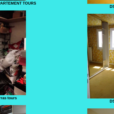
PARTEMENT TOURS
D
rras tours
D