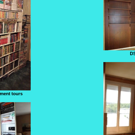
D
ment tours