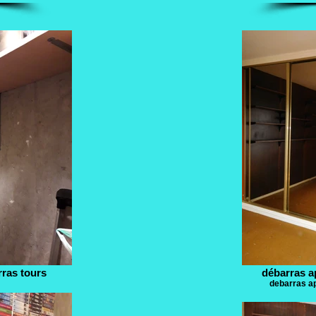
rras tours
débarras a
debarras 