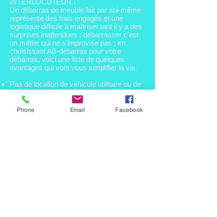
INTERLOCUTEUR !
Un débarras de meuble fait par soi-même
représente des frais engagés et une
logistique difficile à maîtriser tant il y a des
surprises inattendues ; débarrasser c'est
un métier qui ne s'improvise pas ; en
choisissant AB-débarras pour votre
débarras, voici une liste de quelques
avantages qui vont vous simplifier la vie.
Pas de location de véhicule utilitaire ou de
location de benne
Pas de main d'oeuvre supplémentaire à
recruter, souvent inexpérimentée
Phone
Email
Facebook
Pas de manipulation de meubles et mètres
cubes de tout ce qu'il y a à vider, (charges
lourdes et cartons à faire)
Pas de transport en déchetterie, (payant)
Pas d'horaires de déchetterie à respecter
Pas de volumes restrictifs de cubage en
déchetterie à respecter par semaine
Pas de tri des divers matériaux,
recyclables / non recyclables -
récupérables / non récupérables, (sans
connaître réellement ce qui peut l'être)
Pas de démontage de meubles (, ni
incidents à subir comme de se retrouver