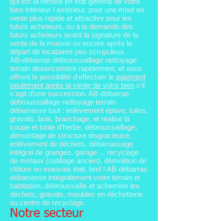
qui est la remise en état général de votre
bien intérieur / extérieur, pour une mise en
vente plus rapide et attractive pour les
futurs acheteurs, ou à la demande des
futurs acheteurs avant la signature de la
vente de la maison ou encore après le
départ de locataires peu scrupuleux.
AB-débarras débroussaillage nettoyage
terrain désencombre rapidement, et vous
offrent la possibilité d'effectuer le
paiement
seulement après la vente de votre bien
s'il
s'agit d'une succession. AB-débarras
débroussaillage nettoyage terrain
débarrasse tout :
enlèvement épave
, tuiles,
gravats, bois, branchage, et réalise la
coupe et tonte d'herbe, débroussaillage,
démontage de structure disgracieuse,
enlèvement de déchets, débarrassage
intégral de granges, garage ... recyclage
de métaux (outillage ancien), démolition de
clôture en mauvais état, bref ! AB-débarras
débarrasse intégralement votre terrain et
habitation
, débroussaille et achemine les
déchets, gravats,
meuble
s en déchetterie
ou centre de recyclage.
Notre secteur