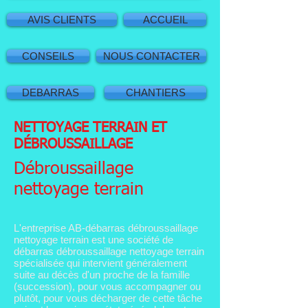
AVIS CLIENTS
ACCUEIL
CONSEILS
NOUS CONTACTER
DEBARRAS
CHANTIERS
NETTOYAGE TERRAIN ET
DÉBROUSSAILLAGE
Débroussaillage
nettoyage terrain
L'entreprise AB-débarras débroussaillage
nettoyage terrain est une société de
débarras débroussaillage nettoyage terrain
spécialisée qui intervient généralement
suite au décès d'un proche de la famille
(succession), pour vous accompagner ou
plutôt, pour vous décharger de cette tâche